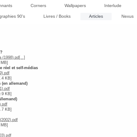
nants
Corners
Wallpapers
Interlude
graphies 90's
Livres / Books
Articles
Nexus
 ?
 (1998).pd[...]
3 MB]
e réel et self-médias
9).pdf
.4 KB]
n (en allemand)
1).pdf
.9 KB]
allemand)
).pdf
.7 KB]
(2002).pdf
3 MB]
03).pdf