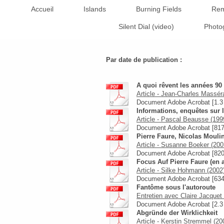
Accueil
Islands
Burning Fields
Rem
Silent Dial (video)
Photo
Par date de publication :
A quoi rêvent les années 90
Article - Jean-Charles Masséra
Document Adobe Acrobat [1.
Informations, enquêtes sur l
Article - Pascal Beausse (199
Document Adobe Acrobat [817
Pierre Faure, Nicolas Mouli
Article - Susanne Boeker (200
Document Adobe Acrobat [820
Focus Auf Pierre Faure (en 
Article - Silke Hohmann (2002
Document Adobe Acrobat [634
Fantôme sous l'autoroute
Entretien avec Claire Jacquet 
Document Adobe Acrobat [2.
Abgründe der Wirklichkeit
Article - Kerstin Stremmel (20