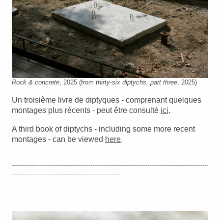
Rock & concrete
, 2025 (from
thirty-six diptychs, part three
, 2025)
Un troisième livre de diptyques - comprenant quelques
montages plus récents - peut être consulté
ici
.
A third book of diptychs - including some more recent
montages - can be viewed
here
.
----------------------------------------------------------------------------------------------------
-------------------------------------------------------