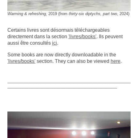
Warming & refreshing
, 2019 (from
thirty-six diptychs, part two
, 2024)
Certains livres sont désormais téléchargeables
directement dans la section
'livres/books'
. Ils peuvent
aussi être consultés
ici
.
Some books are now directly downloadable in the
'livres/books'
section. They can also be viewed
here
.
----------------------------------------------------------------------------------------------------
-----------------------------------------------------------------------------------------