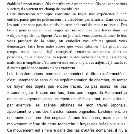
établies à priori mais qu’ils contribuent à orienter et qu’ils peuvent parfois
susciter, ils ouvrent un champ de possibilités.
Cette dimension technique constitue un trajet, une expérience à part
entière, parce que les préhensions ne précèdent pas la saisie. Dans ce sens,
les outils ne sont pas des outils, au sens habituel du mot « utiliser ». Des
tas de gens inventent des usages qui ne sont pas déjà tracés dans les
« objets » qu’ils impliquent. Avec un journal, vous pouvez allumer le feu,
vous protéger de la pluie, ou emballer vos affaires quand vous
déménagez, faire bien autre chose que vous informer !
La plupart du
temps, nous avons déjà enregistré certaines séquences d’action
possibles, nous possédons un répertoire des préhensions déjà existantes,
mais rien n’empêche d’en trouver une autre. Il y a des trajets déjà tracés et
d’autres qui le sont moins ou pas vraiment.
Les transformations permises demandent à être expérimentées,
c’est justement le sens d’une expérimentation de chercher, de tenter
de frayer des trajets pas encore tracés, ou pas assez, ou pas
« comme ça ». Encore une fois, dans ces images du Parlement je
me situe largement dans un répertoire déjà existant, mais ailleurs,
par exemple les scènes urbaines de mon travail japonais,
apportaient je crois des transformations originales. Evidemment, on
ne trouve pas une idée originale à tous les coups, mais c’est le
mouvement même de cette recherche : frayer des idées visuelles.
Ce mouvement est similaire dans des tas d’autres domaines, il n’y a