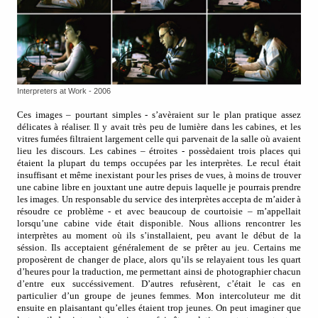
Interpreters at Work - 2006
Ces images – pourtant simples - s’avèraient sur le plan pratique assez
délicates à réaliser. Il y avait très peu de lumière dans les cabines, et les
vitres fumées filtraient largement celle qui parvenait de la salle où avaient
lieu les discours. Les cabines – étroites - possèdaient trois places qui
étaient la plupart du temps occupées par les interprètes. Le recul était
insuffisant et même inexistant pour les prises de vues, à moins de trouver
une cabine libre en jouxtant une autre depuis laquelle je pourrais prendre
les images. Un responsable du service des interprètes accepta de m’aider à
résoudre ce problème - et avec beaucoup de courtoisie – m’appellait
lorsqu’une cabine vide était disponible. Nous allions rencontrer les
interprètes au moment où ils s’installaient, peu avant le début de la
séssion. Ils acceptaient généralement de se prêter au jeu. Certains me
proposèrent de changer de place, alors qu’ils se relayaient tous les quart
d’heures pour la traduction, me permettant ainsi de photographier chacun
d’entre eux succéssivement. D’autres refusèrent, c’était le cas en
particulier d’un groupe de jeunes femmes. Mon intercoluteur me dit
ensuite en plaisantant qu’elles étaient trop jeunes. On peut imaginer que