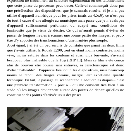
expression ne traduit rien du caractère expérimental ou des tâtonnements
que cette phase du processus peut tracer. Celle-ci commençait donc par
une présélection des diapositives, que je scannais ensuite. Si je n’ai pas
utilisé d’appareil numérique pour les prises (mais un 4,5x6), ce n’est pas
du tout à cause d’une allergie au numérique mais parce que je n’avais pas
d’appareil suffisamment performant ou adapté aux conditions de
luminosité que je viens de décrire. Ce qui m’aurait permis d’éviter de
passer de longues heures à scanner une bonne partie des images, et peut-
être d’y apporter des transformations d’une manière plus souple.
A cet égard, j’ai été un peu surpris de constater que parmi les deux films
que j’avais utilisé, la Kodak E200, tout en étant moins contrastée, moins
vive, moins saturée dans les couleurs et aussi plus bruyante, s’avérait
beaucoup plus malléable que la Fuji (RHP III). Mais ce film a été conçu
afin de pouvoir être poussé sans entraves, sa caractéristique est donc
d’être ‘malléable’.
J’apprécie beaucoup les diapositives, mais beaucoup
moins le rendu des tirages chrome, malgré leur excellente qualité
technique. En fait, le passage au scanner tend à adoucir les diapos – c’est
une première transformation « post » - qui me convient très bien à un
stade où les images deviennent autant des points de départ qu’elles ne
constituent des points d’arrivée issus des prises.