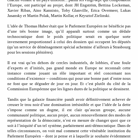
l’Europe, ont participé au projet, dont JH Engström, Bettina Lockeman,
Xavier Ribas, Aino Kannisto, Toby Glanville, Erica Overmeer, Lukas
Jasansky et Martin Polak, Martin Kollar, et Krysztof Zielinski.
L’idée de Thomas Huber était que le Parlement Européen ne bénéficie pas
d’une très bonne image, qu’il apparaît surtout comme un dédale
technocratique dont le poids politique serait en quelque sorte
inversement proportionnel à celui des dossiers qui occupent les députés
(qu’un service de déménagement spécial achemine d’ailleurs à Strasbourg
pour les sessions plénières).
Il est vrai qu’en dehors de cercles industriels, de lobbies, d’une foule
d’experts et d’initiés, pas grand monde en Europe ne reconnaît cette
instance comme jouant un rôle important et réel concernant nos
conditions d’existence – conditions qui pour une bonne part d’entre nous
ne font que se dégrader de jour en jour. Et c’est plutôt du côté de la
Commission Européenne que les lignes dures de la politique se dessinent.
Tandis que la galaxie financière paraît avoir définitivement achever de
creuser le trou noir d’une domination irrésistible et que l’idée de la dette
s’impose comme un dogme, il est clair qu’aucun groupe, aucune
communauté politique, aucun projet, aucun renouvellement des modes de
représentation de la démocratie, n’est en mesure de changer quoi que ce
soit à l’iniquité d’un tel système, parfaitement anti-démocratique. Dans de
telles circonstances, on voit mal comment cette vénérable institution du
Parlement Européen – dont je pense et à laquelle je souhaite évidemment