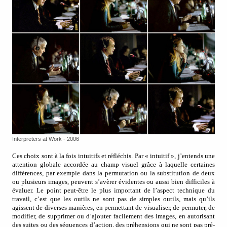
Interpreters at Work - 2006
Ces choix sont à la fois intuitifs et réfléchis. Par « intuitif », j’entends une
attention globale accordée au champ visuel grâce à laquelle certaines
différences, par exemple dans la permutation ou la substitution de deux
ou plusieurs images, peuvent s’avèrer évidentes ou aussi bien difficiles à
évaluer. Le point peut-être le plus important de l’aspect technique du
travail, c’est que les outils ne sont pas de simples outils, mais qu’ils
agissent de diverses manières, en permettant de visualiser, de permuter, de
modifier, de supprimer ou d’ajouter facilement des images, en autorisant
des suites ou des séquences d’action, des préhensions qui ne sont pas pré-