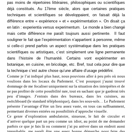
pas moins de répertoires littéraires, philosophiques ou scientifiques
déjà constitués. Au 17ème siècle, alors que certaines pratiques
techniques et scientifiques se développaient, on faisait déjà la
différence entre « expérience » et « expérimentation ». On disait ça
en latin : experientia versus experimentum. Le monde a bien changé
mais cette différence me paraît toujours aussi pertinente. Il faut
souligner le fait que l’expérimentation n’appartient à personne, même
si celle-ci prend parfois un aspect systématique dans les pratiques
scientifiques ou artistiques, c’est simplement une ligne permanente
dans l’histoire de l’humanité. Certains vont expérimenter en
botanique, en cuisine, en bricolage, etc. Bref, tout cela pour dire que
la technique c’est autre chose qu’une affaire d’usage prédéfini.
Comme je l’ai indiqué plus haut, nous pouvions aller à peu près où nous
voulions dans les locaux du Parlement. C’est pourquoi j’aurai trouvé
dommage de me focaliser uniquement sur la situation des interprètes et de
ne pas profiter de cette possibilité rare, tout en sachant que je garderai très
peu d’images. J’entrais dans des bureaux, dans les cuisines, au
switchboard (le standard téléphonique), dans les sous-sols… Le Parlement
présente l’avantage d’être un lieu assez vaste, en tous cas suffisamment,
permettant diverses entrées ou possibilités d’approche visuelle.
Ce genre d’exploration ambulatoire, sinueuse, le fait de circuler et
d’arriver quelque part un peu comme un idiot, au point de me demander
parfois ce que je fais là ou comment j’ai pu arriver dans un endroit aussi
improbable, me paraît être une assez bonne démarche pour faire des