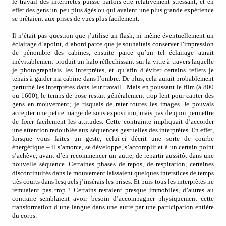
le travail des interprètes puisse parfois être relativement stressant, et en
effet des gens un peu plus âgés ou qui avaient une plus grande expérience
se prêtaient aux prises de vues plus facilement.
Il n’était pas question que j’utilise un flash, ni même éventuellement un
éclairage d’apoint, d’abord parce que je souhaitais conserver l’impression
de pénombre des cabines, ensuite parce qu’un tel éclairage aurait
inévitablement produit un halo réflechissant sur la vitre à travers laquelle
je photographiais les interprètes, et qu’afin d’éviter certains reflets je
tenais à garder ma cabine dans l’ombre. De plus, cela aurait probablement
perturbé les interprètes dans leur travail.
Mais en poussant le film (à 800
ou 1600), le temps de pose restait généralement trop lent pour capter des
gens en mouvement; je risquais de rater toutes les images. Je pouvais
accepter une petite marge de sous exposition, mais pas de quoi permettre
de fixer facilement les attitudes. Cette contrainte impliquait d’accorder
une attention redoublée aux séquences gestuelles des interprètes. En effet,
lorsque vous faites un geste, celui-ci décrit une sorte de courbe
énergétique – il s’amorce, se développe, s’accomplit et à un certain point
s’achève, avant d’en recommencer un autre, de repartir aussitôt dans une
nouvelle séquence. Certaines phases de repos, de respiration, certaines
discontinuités dans le mouvement laissaient quelques interstices de temps
très courts dans lesquels j’insérais les prises. Et puis tous les interprètes ne
remuaient pas trop ! Certains restaient presque immobiles, d’autres au
contraire semblaient avoir besoin d’accompagner physiquement cette
transformation d’une langue dans une autre par une participation entière
du corps.