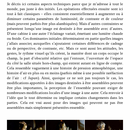
Je décris ici certains aspects techniques parce que je m’adresse à tout le
monde, pas juste à des initiés. Les opérations effectuées ensuite sont ici
tout à fait classiques – elles consistent essentiellement à augmenter ou à
diminuer certains paramètres de luminosité, de contraste et de couleur
(mais peuvent parfois être plus alambiquées). Mais d’autres contraintes se
présentent lorsqu’une image est destinée à être assemblée avec d’autres.
D’une cabine à une autre l’éclairage variait, émettant une lumière chaude
ou froide. Ces dominantes initiales déterminaient en partie quelles images
j’allais associer, auxquelles s’ajoutaient certaines différences de cadrage
ou de perspective, de contraste, etc. Mais ce sont aussi les attitudes, les
gestes, le rythme visuel qu’ils créent, la manière dont un corps occupe le
champ, la part d’obscurité relative qui l’entoure, l’ouverture de l’espace
du côté la salle située hors-champ, qui entrent autant en ligne de compte.
Cela ressemble vaguement à une histoire de pression atmosphérique, une
histoire d’air en plus ou en moins (parfois même à une possible raréfaction
de l’air : cf
Japan
). Ainsi, quoique ce ne soit pas toujours le cas, les
modifications apportées à des images destinées à être assemblées peuvent
être plus importantes, la perception de l’ensemble pouvant exiger de
nombreuses modifications locales d’une image à une autre. Cela renvoie à
l’idée que le tout détermine ou implique certains changements dans les
parties. Cela est vrai aussi pour des images qui peuvent ne pas être
assemblées mais simplement présentées ensemble.