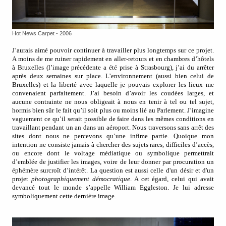
Hot News Carpet - 2006
J’aurais aimé pouvoir continuer à travailler plus longtemps sur ce projet.
A moins de me ruiner rapidement en aller-retours et en chambres d’hôtels
à Bruxelles (l’image précédente a été prise à Strasbourg), j’ai du arrêter
après deux semaines sur place. L’environnement (aussi bien celui de
Bruxelles) et la liberté avec laquelle je pouvais explorer les lieux me
convenaient parfaitement. J’ai besoin d’avoir les coudées larges, et
aucune contrainte ne nous obligeait à nous en tenir à tel ou tel sujet,
hormis bien sûr le fait qu’il soit plus ou moins lié au Parlement. J’imagine
vaguement ce qu’il serait possible de faire dans les mêmes conditions en
travaillant pendant un an dans un aéroport. Nous traversons sans arrêt des
sites dont nous ne percevons qu’une infime partie. Quoique mon
intention ne consiste jamais à chercher des sujets rares, difficiles d’accès,
ou encore dont le voltage médiatique ou symbolique permettrait
d’emblée de justifier les images, voire de leur donner par procuration un
éphémère surcroît d’intérêt. La question est aussi celle
d'un désir et d'un
projet
photographiquement démocratique
. A cet égard, celui qui avait
devancé tout le monde s’appelle William Eggleston. Je lui adresse
symboliquement cette dernière image.